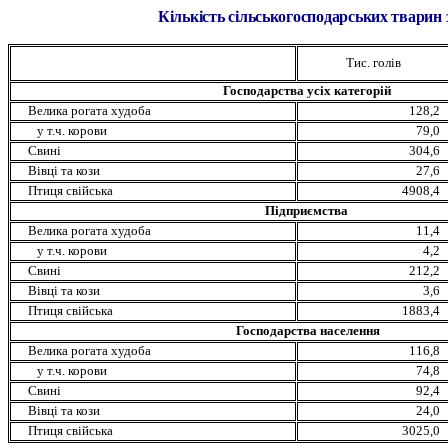
Кількість сільськогосподарських тварин з
Тис. голів
Господарства усіх категорій
Велика рогата худоба
128,2
у т.ч. корови
79,0
Свині
304,6
Вівці та кози
27,6
Птиця свійська
4908,4
П
ідприємства
Велика рогата худоба
11,4
у т.ч. корови
4,2
Свині
212,2
Вівці та кози
3,6
Птиця свійська
1883,4
Господарства населення
Велика рогата худоба
116,8
у т.ч. корови
74,8
Свині
92,4
Вівці та кози
24,0
Птиця свійська
3025,0