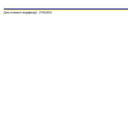
Дата останньої модифікації:
2
7
/05
/202
2