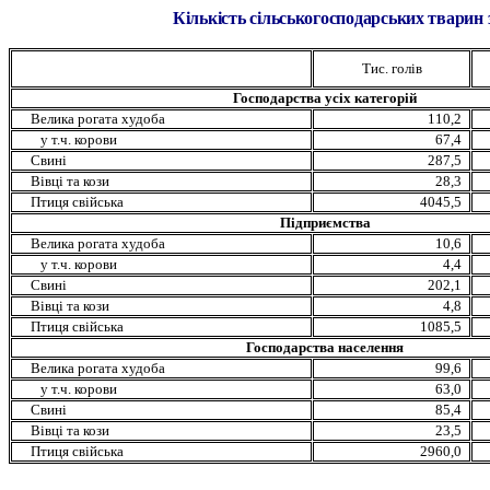
Кількість сільськогосподарських тварин з
Тис. голів
Господарства усіх категорій
Велика рогата худоба
110,2
у т.ч. корови
67,4
Свині
287,5
Вівці
та кози
28,3
Птиця
свійська
4045,5
П
ідприємства
Велика рогата худоба
10,6
у т.ч. корови
4,4
Свині
202,1
Вівці
та кози
4,8
Птиця
свійська
1085,5
Господарства
населення
Велика рогата худоба
99,6
у т.ч. корови
63,0
Свині
85,4
Вівці
та кози
23,5
Птиця
свійська
2960,0