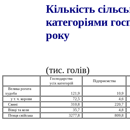
Кількість сільс
категоріями гос
року
(тис. голів)
Господарства
Підприємства
усіх категорій
Велика рогата
худоба
121,9
10,9
у т. ч. корови
72,5
4,6
Свині
310,8
220,7
Вівці та кози
35,7
4,8
Птиця свійська
3277,8
809,8