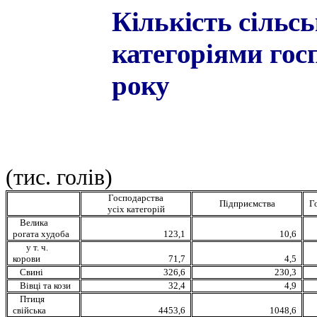
Кількість сільс
категоріями гос
року
(тис. голів)
Господарства
Підприємства
Г
усіх категорій
Велика
рогата худоба
123,1
10,6
у т. ч.
корови
71,7
4,5
Свині
326,6
230,3
Вівці та кози
32,4
4,9
Птиця
свійська
4453,6
1048,6