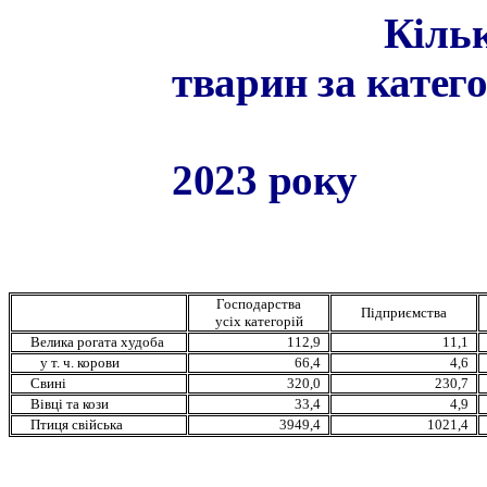
Кільк
тварин за катег
2023 року
(тис.
Господарства
Підприємства
усіх категорій
Велика рогата худоба
112,9
11,1
у т. ч. корови
66,4
4,6
Свині
320,0
230,7
Вівці та кози
33,4
4,9
Птиця свійська
3949,4
1021,4