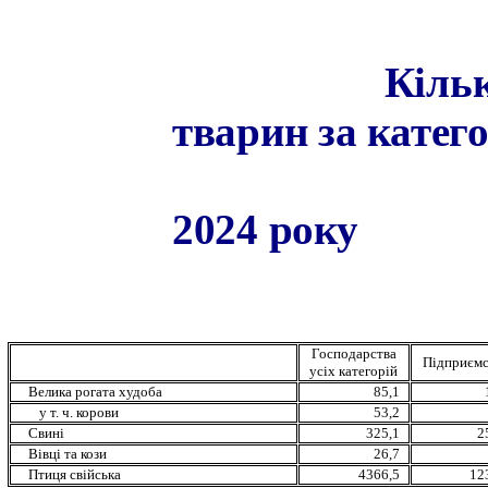
Кільк
тварин за катег
202
4
року
(тис.
Господарства
Підприємс
усіх категорій
Велика рогата худоба
85,1
у т. ч. корови
53,2
Свині
325,1
2
Вівці та кози
26,7
Птиця свійська
4366,5
12