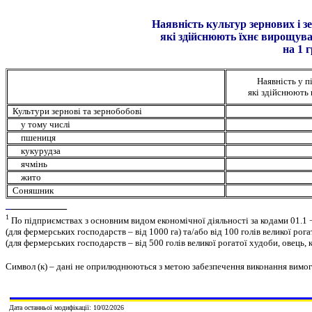
Наявність культур зернових і зерн
які здійснюють їхнє вирощува
на 1 грудн
Наявність у п
які здійснюють
Культури зернові та зернобобові
у тому числі
пшениця
кукурудза
ячмінь
жито
Соняшник
_
__________
1
По підприємствах з основним видом економічної діяльності за кодами 01.1 −
(для фермерських господарств – від 1000 га) та/або від 100 голів великої рогато
(для фермерських господарств – від 500 голів великої рогатої худоби, овець, кі
C
имвол (к) – дані не оприлюднюються з метою забезпечення виконання вимо
Дата останньої модифікації:
10
/
02
/20
26