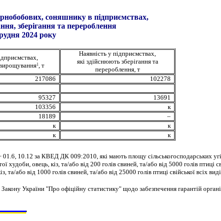
обобових, соняшнику в підприємствах,
ння, зберігання та перероблення
я 2024 року
Наявність у підприємствах,
ідприємствах,
які здійснюють зберігання та
 вирощування
, т
1
перероблення, т
217086
102278
95327
13691
103356
к
18189
–
к
к
к
к
 01.6, 10.12 за КВЕД ДК 009:2010, які мають площу сільськогосподарських угі
ї худоби, овець, кіз, та/або від 200 голів свиней, та/або від 5000 голів птиці с
з, та/або від 1000 голів свиней, та/або від 25000 голів птиці свійської всіх виді
г Закону України "Про офіційну статистику" щодо
забезпечення гарантій орган