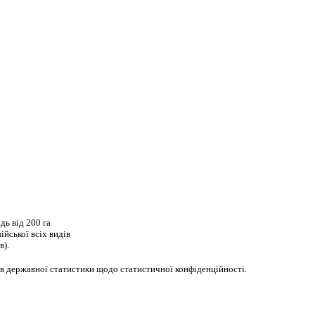
дь від 200 га
війської всіх видів
в).
ів державної статистики щодо статистичної конфіденційності.