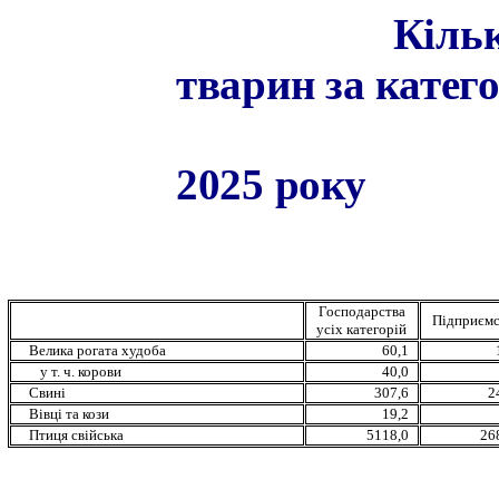
Кільк
тварин за катег
2025 року
(тис.
Господарства
Підприємс
усіх категорій
Велика рогата худоба
60,1
у т. ч. корови
40,0
Свині
307,6
2
Вівці та кози
19,2
Птиця свійська
5118,0
26