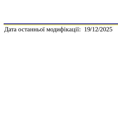
Дата останньої модифікації:
1
9
/
1
2
/202
5