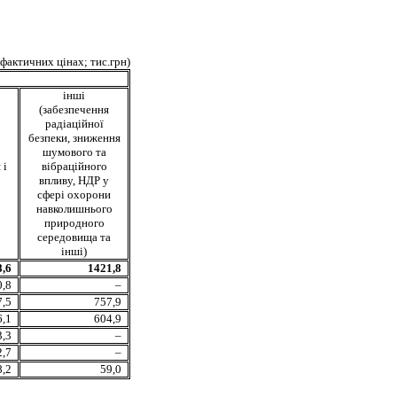
 фактичних цінах; тис.грн)
інші
(забезпечення
радіаційної
безпеки, зниження
шумового та
 і
вібраційного
впливу, НДР у
сфері охорони
навколишнього
природного
середовища та
інші)
,6
1421,8
0,8
–
7,5
757,9
6,1
604,9
3,3
–
,7
–
,2
59,0