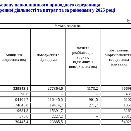
охорону навколишнього природного середовища
нної діяльності та витрат та за районами у 2025 році
(у
У тому числі на
захист і
збереження
реабілітацію
очищення
поводження з
біорізноманіття
ґрунту,
зворотних вод
відходами
середовища
підземних і
існування
поверхневих вод
329843,1
277364,6
1173,2
90698
90,6
–
–
43
104404,7
216445,5
901,5
610
174645,0
19414,7
271,7
105
19681,8
15391,7
–
326
575,6
2227,2
–
25812
30445,4
23885,5
–
54028