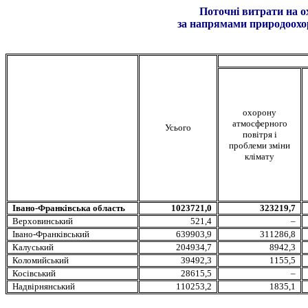
Поточні витрати на 
за напрямами природоохоро
охорону
атмосферного
Усього
повітря і
проблеми зміни
клімату
Івано-Франківська область
1023721,0
323219,7
Верховинський
521,4
–
Івано-Франківський
639903,9
311286,8
Калуський
204934,7
8942,3
Коломийський
39492,3
1155,5
Косівський
28615,5
–
Надвірнянський
110253,2
1835,1