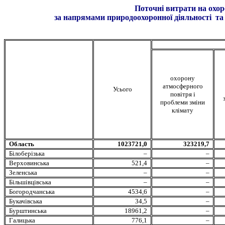
Поточні витрати на охорону навк
за напрямами природоохоронної діяльності та 
охорону
атмосферного
Усього
повітря і
проблеми зміни
клімату
Область
1023721,0
323219,7
Білоберізька
–
–
Верховинська
521,4
–
Зеленська
–
–
Більшівцівська
–
–
Богородчанська
4534,6
–
Букачівська
34,5
–
Бурштинська
18961,2
–
Галицька
776,1
–