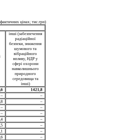
 фактичних цінах; тис.грн)
інші (забезпечення
радіаційної
безпеки, зниження
шумового та
вібраційного
і
впливу, НДР у
сфері охорони
навколишнього
природного
середовища та
інші)
,6
1421,8
–
–
,8
–
–
–
–
–
,4
–
,5
–
,1
–
,6
–