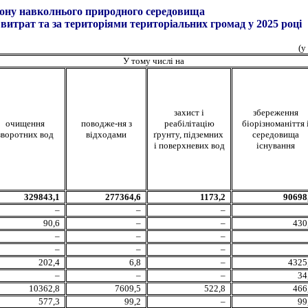
олнього природного середовища
витрат та за територіями територіальних громад у 2025 році
(у
У тому числі на
захист і
збереження
очищення
поводже-ня з
реабілітацію
біорізноманіття 
зворотних вод
відходами
ґрунту, підземних
середовища
і поверхневих вод
існування
329843,1
277364,6
1173,2
90698
–
–
–
90,6
–
–
430
–
–
–
–
–
–
202
,4
6,8
–
4325
–
–
–
34
10362,8
7609,5
522,8
466
577,3
99,2
–
99