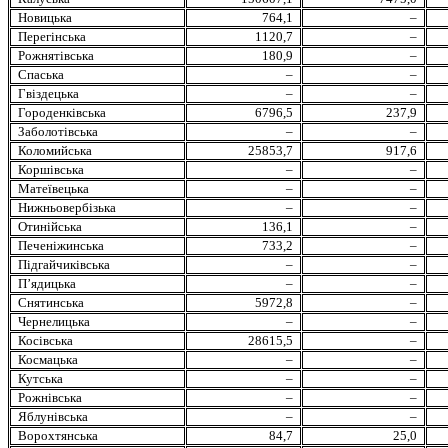
Новицька
764,1
–
Перегінська
1120,7
–
Рожнятівська
180,9
–
Спаська
–
–
Гвіздецька
–
–
Городенківська
6796,5
237,9
Заболотівська
–
–
Коломийська
25853,7
917,6
Коршівська
–
–
Матеївецька
–
–
Нижньовербізька
–
–
Отинійська
136,1
–
Печеніжинська
733,2
–
Підгайчиківська
–
–
П’ядицька
–
–
Снятинська
5972,8
–
Чернелицька
–
–
Косівська
28615,5
–
Космацька
–
–
Кутська
–
–
Рожнівська
–
–
Яблунівська
–
–
Ворохтянська
84,7
25,0