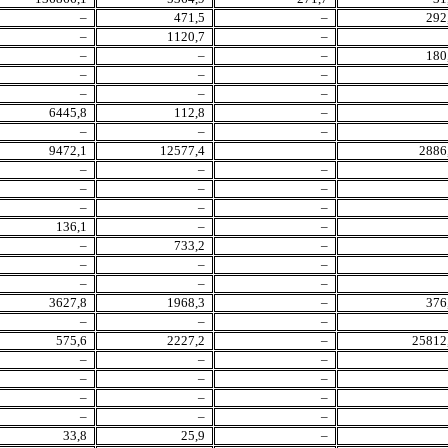
–
471,5
–
292
–
1120,7
–
–
–
–
180
–
–
–
–
–
–
6445,8
112,8
–
–
–
–
9472,1
12577,4
2886
–
–
–
–
–
–
–
–
–
136,1
–
–
–
733,2
–
–
–
–
–
–
–
3627,8
1968,3
–
376
–
–
–
575,6
2227,2
–
25812
–
–
–
–
–
–
–
–
–
–
–
–
33,8
25,9
–