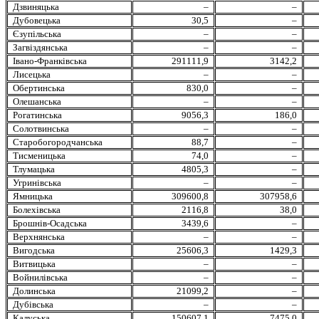
Дзвиняцька
–
–
Дубовецька
30,5
–
Єзупільська
–
–
Загвіздянська
–
–
Івано-Франківська
291111,9
3142,2
Лисецька
–
–
Обертинська
830,0
–
Олешанська
–
–
Рогатинська
9056,3
186,0
Солотвинська
–
–
Старобогородчанська
88,7
–
Тисменицька
74,0
–
Тлумацька
4805,3
–
Угринівська
–
–
Ямницька
309600,8
307958,6
Болехівська
2116,8
38,0
Брошнів-Осадська
3439,6
–
Верхнянська
–
–
Вигодська
25606,3
1429,3
Витвицька
–
–
Войнилівська
–
–
Долинська
21099,2
–
Дубівська
–
–
Калуська
150607,1
7475,0