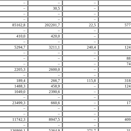
–
–
–
–
30,5
–
–
–
–
–
–
–
85162,8
202201,7
22,5
577
–
–
–
410,0
420,0
–
–
–
–
5294,7
3211,1
240,4
124
–
–
–
–
–
–
88
–
–
–
74
2205,3
2600,0
–
–
–
–
189,4
266,7
115,8
318
1488,3
458,9
–
124
1049,0
2390,6
–
–
–
–
23499,3
660,6
–
17
–
–
–
–
–
–
11742,3
8947,5
–
409
–
–
–
136866,1
5364,9
271,7
31