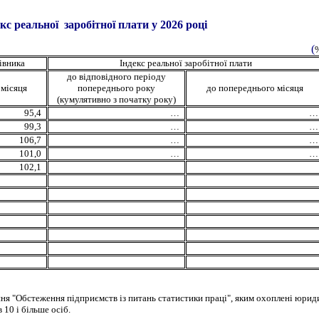
екс
реальної заробітної плати
у 2026 ро
ці
(
івника
Індекс реальної заробітної плати
до відповідного періоду
 місяця
попереднього року
до попереднього місяця
(кумулятивно з початку року)
95,4
…
…
99,3
…
…
106,7
…
…
101,0
…
…
10
2
,
1
ня "Обстеження підприємств із питань статистики праці", яким охоплені юрид
10 і більше осіб.