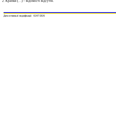
2. Крапки (…) – відомості відсутні.
Дата останньої модифікації:
0
2
/
0
7
/
20
2
6