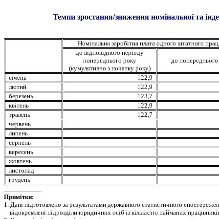
Темпи зростання/зниження номінальної та
інд
Номінальна заробітна плата одного штатного прац
до відповідного періоду
попереднього року
до попереднього
(кумулятивно з початку року)
січень
122,9
лютий
122,9
березень
123
,7
квітень
122,9
травень
122
,7
червень
липень
серпень
вересень
жовтень
листопад
грудень
___________
Примітки:
1. Дані підготовлено за результатами державного статистичного спостережен
відокремлені підрозділи юридичних осіб із кількістю найманих працівників 