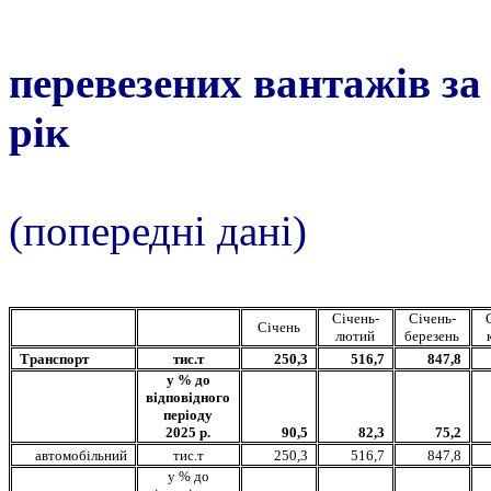
перевезених вантажів за
рік
(попередні дані)
Січень-
Січень-
Січень
лютий
березень
Транспорт
тис.т
250,3
516,7
847,8
у % до
відповідного
періоду
2025 р.
90,5
82,3
75,2
автомобільний
тис.т
250,3
516,7
847,8
у % до