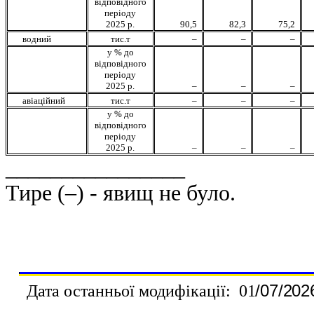
відповідного
періоду
2025 р.
90,5
82,3
75,2
водний
тис.т
–
–
–
у % до
відповідного
періоду
2025 р.
–
–
–
авіаційний
тис.т
–
–
–
у % до
відповідного
періоду
2025 р.
–
–
–
________________
Тире (–) - явищ не було.
Дата останньої модифікації:
01
/
0
7
/202