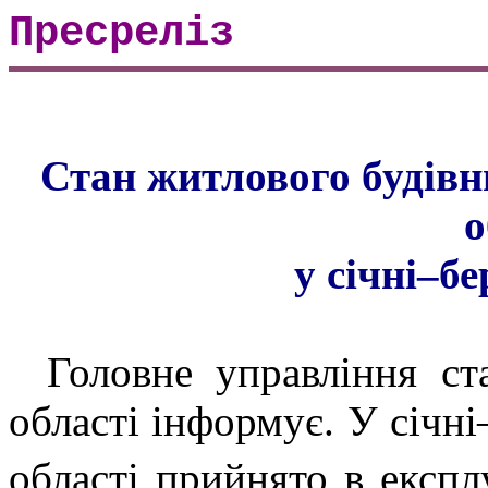
Прес
реліз
Стан житлового будів
о
у січні–бе
Головне управління ст
області інформує.
У січні
області прийнято в експл