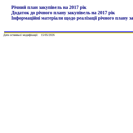
Річний план закупівель на 2017 рік
Додаток до річного плану закупівель на 2017 рік
І
нформаційні матеріали щодо реалізації річного плану за
Дата останньої модифікації:
1
5
/
0
5
/202
6