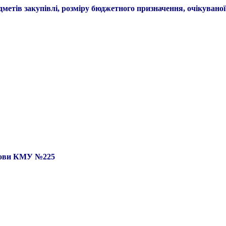
дмет
ів
закупівлі, розміру бюджетного призначення, очікуваної
танови КМУ №225