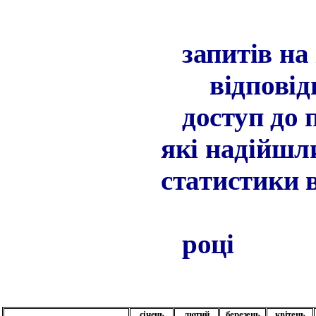
запитів на
відповід
доступ до 
які надійш
статистики 
році
січень
лютий
березень
квітень