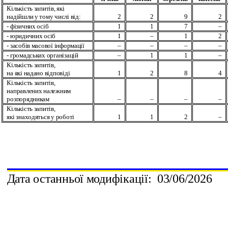
Кількість запитів, які
надійшли
у тому числі від:
2
2
9
2
- фізичних осіб
1
1
7
–
- юридичних осіб
1
–
1
2
-
засобів масової інформації
–
–
–
–
- громадських організацій
–
1
1
–
Кількість запитів,
на які надано відповіді
1
2
8
4
Кількість запитів,
направлених належним
розпорядникам
–
–
–
–
Кількість запитів,
які знаходяться у роботі
1
1
2
–
Дата останньої модифікації:
0
3
/
0
6
/202
6