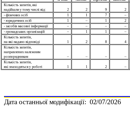
Кількість запитів, які
надійшли
у тому числі від:
2
2
9
2
- фізичних осіб
1
1
7
–
- юридичних осіб
1
–
1
2
-
засобів масової інформації
–
–
–
–
- громадських організацій
–
1
1
–
Кількість запитів,
на які надано відповіді
1
2
8
4
Кількість запитів,
направлених належним
розпорядникам
–
–
–
–
Кількість запитів,
які знаходяться у роботі
1
1
2
–
Дата останньої модифікації:
0
2
/
0
7
/202
6