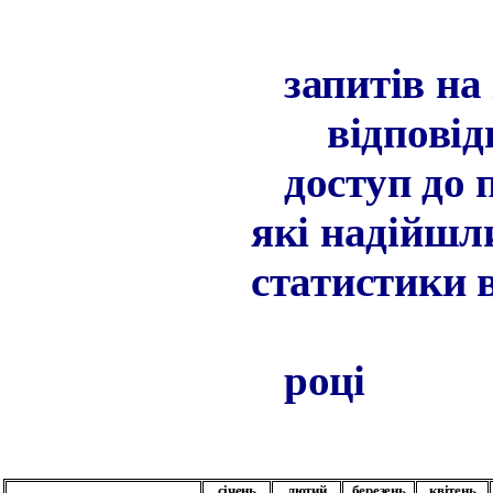
запитів на
відповід
доступ до 
які надійш
статистики 
році
січень
лютий
березень
квітень