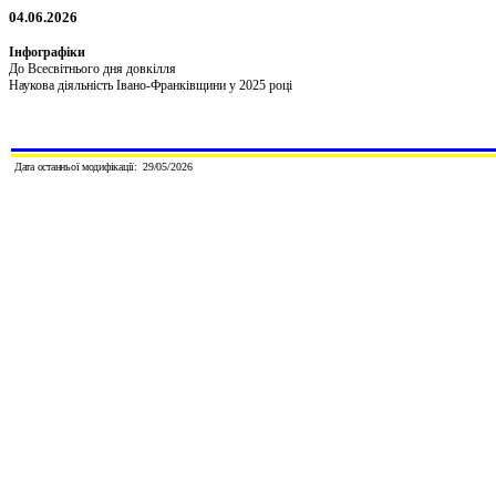
0
4
.
06
.202
6
Інфографік
и
До Всесвітнього дня довкілля
Наукова діяльність Івано-Франківщини у 2025 році
Дата останньої модифікації:
29/
0
5
/202
6