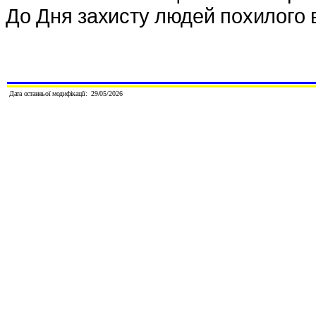
До Дня захисту людей похилого в
Дата останньої модифікації:
29/
0
5
/202
6