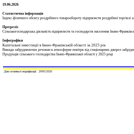
19
.
06
.202
6
Статистична інформація
Індекс фізичного обсягу роздрібного товарообороту підприємств роздрібної торгівлі з
Пресреліз
Сільськогосподарська діяльність підприємств та господарств населення Івано-Франківсь
Інфографіки
Капітальні інвестиції в Івано-Фраківській області за 2025 рік
Викиди забруднюючих речовин в атмосферне повітря від стаціонарних джерел забруднен
Продукція сільського господарства Івано-Франкіської області у 2025 році
Дата останньої модифікації:
29/
0
5
/202
6