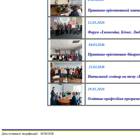
П
рактико-орієнтований навча
12.03.2026
Ф
орум «Економіка. Бізнес. Лю
04
.
03
.2026
П
рактико-орієнтоване бінарн
25.
0
2.2026
Н
авчальний семінар на тему «
29.01.2026
О
світньо-професійн
а
програм
а
Дата останньої модифікації:
10
/0
6
/2026