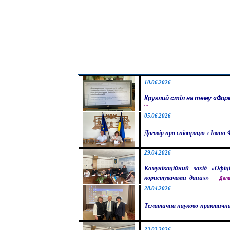
1
0.
0
6.2026
Круглий стіл
на тему
«Форм
...
05.
0
6.2026
Д
оговір про співпрацю
з
Івано-
2
9
.
04
.2026
К
омунікаційний
захід
«Офіц
користувачами
даних»
Дет
2
8
.
04
.2026
Тематична науково-практична
23.
03
.2026