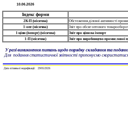
1
0.
06
.202
6
Індекс форми
2К-П
(
місячна
)
Обстеження ділової активності пром
1-опт
(
місячна
)
Звіт про обсяг оптового товарооборо
1-ціни (імпорт)
(
місячна
)
Звіт про ціни на імпорт
1-П
(
місячна
)
Звіт про виробництво промислової п
У разі виникнення питань щодо порядку складання та поданн
Для подання статистичної звітності пропонуємо скористатис
Дата останньої модифікації:
29
/
05
/2026