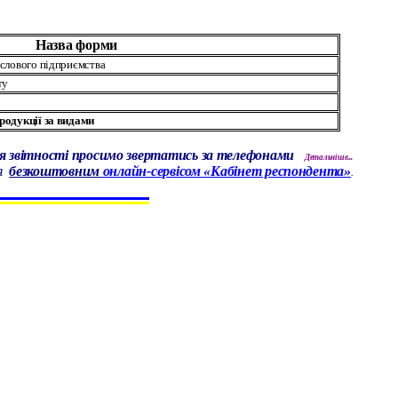
Назва форми
ислового підприємства
ту
родукції за видами
я звітності просимо звертатись за телефонами
Детальніше...
я
безкоштовним
онлайн-сервісом «Кабінет респондента
»
.