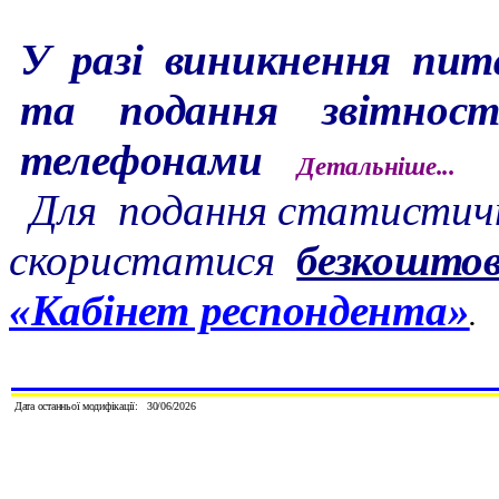
У разі виникнення пит
та подання звітност
телефонами
Детальніше...
Для подання статистичн
скористатися
безкошто
«Кабінет респондента
»
.
Дата останньої модифікації:
30/
06
/2026