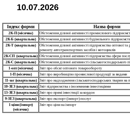
1
0.
07
.202
6
Індекс форми
Назва форми
2К-П
(
місячна
)
Обстеження ділової активності промислового підприємс
2К-Б (
квартальна
)
Обстеження ділової активності будівельного підприємст
2К-Т (
квартальна)
Обстеження ділової активності підприємства оптової та ро
ремонту автотранспортних засобів і мотоциклів
2К-СП (
квартальна)
Обстеження ділової активності підприємства сфери посл
2К-С (
квартальна
)
Обстеження ділової активності сільськогосподарського 
1-опт (місячна
)
Звіт про обсяг оптового товарообороту
1-П (місячна
)
З
віт про виробництво промислової продукції за видами
11-заг (
к
вартальна)
Звіт про надходження сільськогосподарських тварин на 
10-ЗЕЗ (квартальна)
Звіт підприємства з іноземними інвестиціями
13-ЗЕЗ (квартальна)
З
віт про прямі
інвестиції за кордон
9-
ЗЕЗ (
квартальна)
Звіт про експорт (імпорт) послуг
1-ціни (імпорт)
Звіт про ціни
на імпорт
(
місячна
)